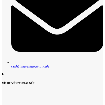
cskh@huyenthoainui.cafe
VỀ HUYỀN THOẠI NÚI