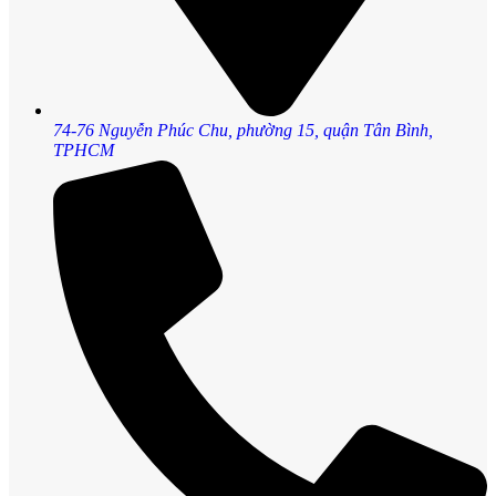
74-76 Nguyễn Phúc Chu, phường 15, quận Tân Bình,
TPHCM