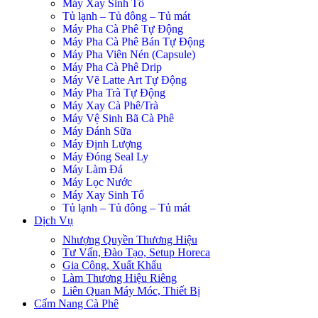
Máy Xay Sinh Tố
Tủ lạnh – Tủ đông – Tủ mát
Máy Pha Cà Phê Tự Động
Máy Pha Cà Phê Bán Tự Động
Máy Pha Viên Nén (Capsule)
Máy Pha Cà Phê Drip
Máy Vẽ Latte Art Tự Động
Máy Pha Trà Tự Động
Máy Xay Cà Phê/Trà
Máy Vệ Sinh Bã Cà Phê
Máy Đánh Sữa
Máy Định Lượng
Máy Đóng Seal Ly
Máy Làm Đá
Máy Lọc Nước
Máy Xay Sinh Tố
Tủ lạnh – Tủ đông – Tủ mát
Dịch Vụ
Nhượng Quyền Thương Hiệu
Tư Vấn, Đào Tạo, Setup Horeca
Gia Công, Xuất Khẩu
Làm Thương Hiệu Riêng
Liên Quan Máy Móc, Thiết Bị
Cẩm Nang Cà Phê