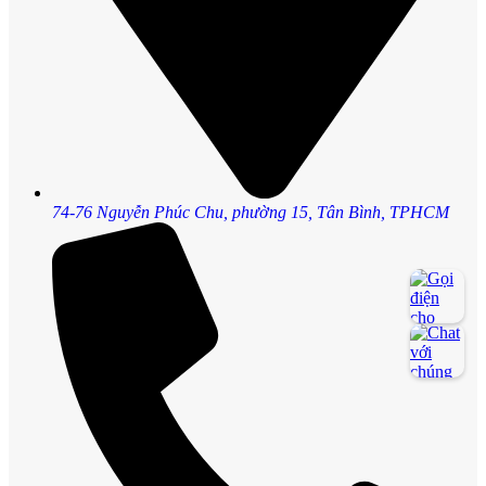
74-76 Nguyễn Phúc Chu, phường 15, Tân Bình, TPHCM