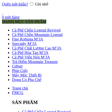
Quên mật khẩu?
Ghi nhớ
0
mặt hàng
DANH MỤC SẢN PHẨM
Cà Phê Chồn Legend Revived
Cà Phê Chồn Mountain Legend
Fine Robusta M’JA
Specialty M’JA
Cà Phê Chất Lượng Cao M’JA
Cà Phê Hòa Tan M’JA
Cà Phê Viên Nén M’JA
Trà Hiếm Mountain Treasure
Giftset
Phin Giấy
Máy Móc Thiết Bị
Dụng Cụ Pha Chế
Trang chủ
FMCG
SẢN PHẨM
Cà Phê Chồn Legend Revived