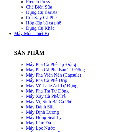
French Press
Chế Biến Sữa
Dụng Cụ Barista
Cối Xay Cà Phê
Hộp đập bã cà phê
Dụng Cụ Khác
Máy Móc Thiết Bị
SẢN PHẨM
Máy Pha Cà Phê Tự Động
Máy Pha Cà Phê Bán Tự Động
Máy Pha Viên Nén (Capsule)
Máy Pha Cà Phê Drip
Máy Vẽ Latte Art Tự Động
Máy Pha Trà Tự Động
Máy Xay Cà Phê/Trà
Máy Vệ Sinh Bã Cà Phê
Máy Đánh Sữa
Máy Định Lượng
Máy Đóng Seal Ly
Máy Làm Đá
Máy Lọc Nước