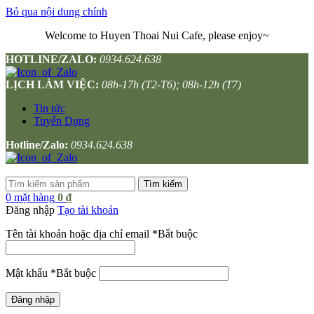
Bỏ qua nội dung chính
Welcome to Huyen Thoai Nui Cafe, please enjoy~
HOTLINE/ZALO:
0934.624.638
LỊCH LÀM VIỆC:
08h-17h (T2-T6); 08h-12h (T7)
Tin tức
Tuyển Dụng
Hotline/Zalo:
0934.624.638
Tìm kiếm
0
mặt hàng
0
₫
Đăng nhập
Tạo tài khoản
Tên tài khoản hoặc địa chỉ email
*
Bắt buộc
Mật khẩu
*
Bắt buộc
Đăng nhập