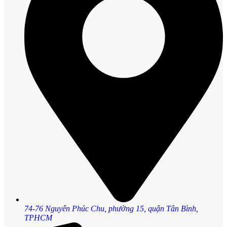
74-76 Nguyễn Phúc Chu, phường 15, quận Tân Bình,
TPHCM