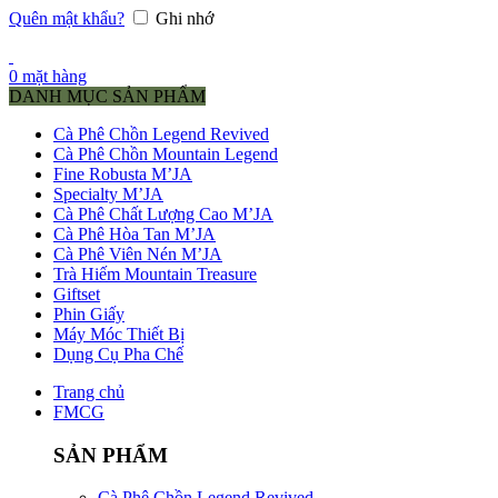
Quên mật khẩu?
Ghi nhớ
0
mặt hàng
DANH MỤC SẢN PHẨM
Cà Phê Chồn Legend Revived
Cà Phê Chồn Mountain Legend
Fine Robusta M’JA
Specialty M’JA
Cà Phê Chất Lượng Cao M’JA
Cà Phê Hòa Tan M’JA
Cà Phê Viên Nén M’JA
Trà Hiếm Mountain Treasure
Giftset
Phin Giấy
Máy Móc Thiết Bị
Dụng Cụ Pha Chế
Trang chủ
FMCG
SẢN PHẨM
Cà Phê Chồn Legend Revived