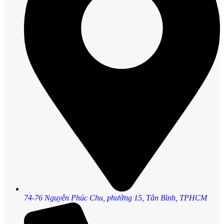
74-76 Nguyễn Phúc Chu, phường 15, Tân Bình, TPHCM