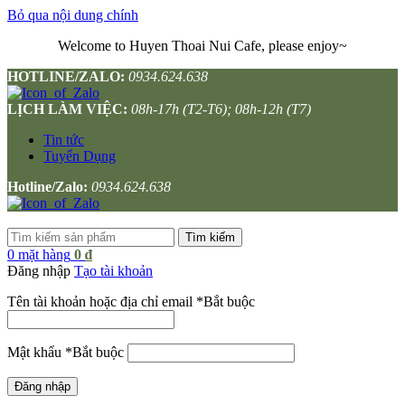
Bỏ qua nội dung chính
Welcome to Huyen Thoai Nui Cafe, please enjoy~
HOTLINE/ZALO:
0934.624.638
LỊCH LÀM VIỆC:
08h-17h (T2-T6); 08h-12h (T7)
Tin tức
Tuyển Dụng
Hotline/Zalo:
0934.624.638
Tìm kiếm
0
mặt hàng
0
₫
Đăng nhập
Tạo tài khoản
Tên tài khoản hoặc địa chỉ email
*
Bắt buộc
Mật khẩu
*
Bắt buộc
Đăng nhập