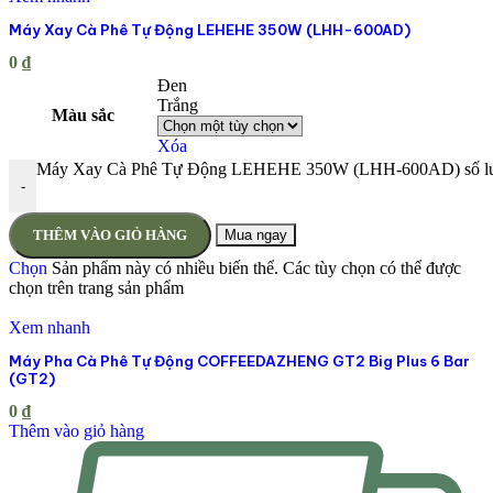
Máy Xay Cà Phê Tự Động LEHEHE 350W (LHH-600AD)
0
₫
Đen
Trắng
Màu sắc
Xóa
Máy Xay Cà Phê Tự Động LEHEHE 350W (LHH-600AD) số l
-
THÊM VÀO GIỎ HÀNG
Mua ngay
Chọn
Sản phẩm này có nhiều biến thể. Các tùy chọn có thể được
chọn trên trang sản phẩm
Xem nhanh
Máy Pha Cà Phê Tự Động COFFEEDAZHENG GT2 Big Plus 6 Bar
(GT2)
0
₫
Thêm vào giỏ hàng