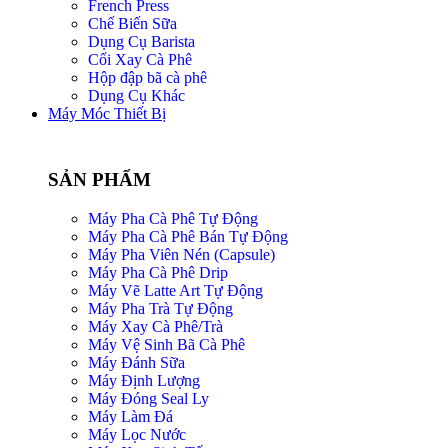
French Press
Chế Biến Sữa
Dụng Cụ Barista
Cối Xay Cà Phê
Hộp đập bã cà phê
Dụng Cụ Khác
Máy Móc Thiết Bị
SẢN PHẨM
Máy Pha Cà Phê Tự Động
Máy Pha Cà Phê Bán Tự Động
Máy Pha Viên Nén (Capsule)
Máy Pha Cà Phê Drip
Máy Vẽ Latte Art Tự Động
Máy Pha Trà Tự Động
Máy Xay Cà Phê/Trà
Máy Vệ Sinh Bã Cà Phê
Máy Đánh Sữa
Máy Định Lượng
Máy Đóng Seal Ly
Máy Làm Đá
Máy Lọc Nước