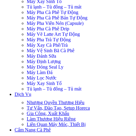
Máy Xay Sinh Tố
Tủ lạnh – Tủ đông – Tủ mát
Máy Pha Cà Phê Tự Động
Máy Pha Cà Phê Bán Tự Động
Máy Pha Viên Nén (Capsule)
Máy Pha Cà Phê Drip
Máy Vẽ Latte Art Tự Động
Máy Pha Trà Tự Động
Máy Xay Cà Phê/Trà
Máy Vệ Sinh Bã Cà Phê
Máy Đánh Sữa
Máy Định Lượng
Máy Đóng Seal Ly
Máy Làm Đá
Máy Lọc Nước
Máy Xay Sinh Tố
Tủ lạnh – Tủ đông – Tủ mát
Dịch Vụ
Nhượng Quyền Thương Hiệu
Tư Vấn, Đào Tạo, Setup Horeca
Gia Công, Xuất Khẩu
Làm Thương Hiệu Riêng
Liên Quan Máy Móc, Thiết Bị
Cẩm Nang Cà Phê