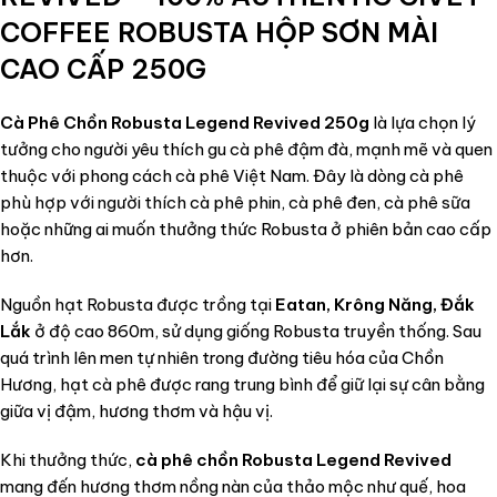
COFFEE ROBUSTA HỘP SƠN MÀI
CAO CẤP 250G
Cà Phê Chồn Robusta Legend Revived 250g
là lựa chọn lý
tưởng cho người yêu thích gu cà phê đậm đà, mạnh mẽ và quen
thuộc với phong cách cà phê Việt Nam. Đây là dòng cà phê
phù hợp với người thích cà phê phin, cà phê đen, cà phê sữa
hoặc những ai muốn thưởng thức Robusta ở phiên bản cao cấp
hơn.
Nguồn hạt Robusta được trồng tại
Eatan, Krông Năng, Đắk
Lắk
ở độ cao 860m, sử dụng giống Robusta truyền thống. Sau
quá trình lên men tự nhiên trong đường tiêu hóa của Chồn
Hương, hạt cà phê được rang trung bình để giữ lại sự cân bằng
giữa vị đậm, hương thơm và hậu vị.
Khi thưởng thức,
cà phê chồn Robusta Legend Revived
mang đến hương thơm nồng nàn của thảo mộc như quế, hoa