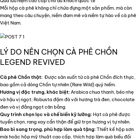
Quà lưu niệm cao cấp cho du khách quốc tế
Mỗi hộp cà phê không chỉ chứa đựng một sản phẩm, mà còn
mang theo câu chuyện, niềm đam mê và niềm tự hào về cà phê
Việt Nam.
LÝ DO NÊN CHỌN CÀ PHÊ CHỒN
LEGEND REVIVED
Cà phê Chồn thật:
Được sản xuất từ cà phê Chồn đích thực,
bao gồm cả dòng Chồn tự nhiên (Rare Wild) quý hiếm.
Hương vị đặc trưng, khác biệt:
Arabica chua thanh, béo nhẹ
và hậu vị ngọt; Robusta đậm đà với hương trà đen, chocolate
đen và vị đắng ngọt cân bằng.
Quy trình chọn lọc và chế biến kỹ lưỡng:
Hạt cà phê được
tuyển chọn, rang xay cẩn thận để giữ trọn hương vị tự nhiên.
Bao bì sang trọng, phù hợp làm quà tặng:
Thiết kế hộp sơn
mài hoặc hộp mỹ thuật cao cấp, thích hợp làm quà biếu đối