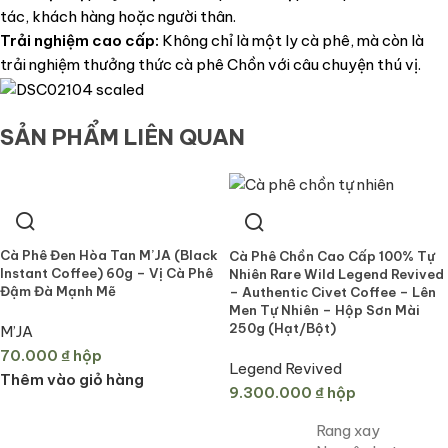
tác, khách hàng hoặc người thân.
Trải nghiệm cao cấp:
Không chỉ là một ly cà phê, mà còn là
trải nghiệm thưởng thức cà phê Chồn với câu chuyện thú vị.
SẢN PHẨM LIÊN QUAN
Cà Phê Đen Hòa Tan M’JA (Black
Cà Phê Chồn Cao Cấp 100% Tự
Instant Coffee) 60g – Vị Cà Phê
Nhiên Rare Wild Legend Revived
Đậm Đà Mạnh Mẽ
– Authentic Civet Coffee – Lên
Men Tự Nhiên – Hộp Sơn Mài
250g (Hạt/Bột)
M’JA
70.000
₫
hộp
Legend Revived
Thêm vào giỏ hàng
9.300.000
₫
hộp
Rang xay