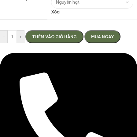
Xóa
-
+
THÊM VÀO GIỎ HÀNG
MUA NGAY