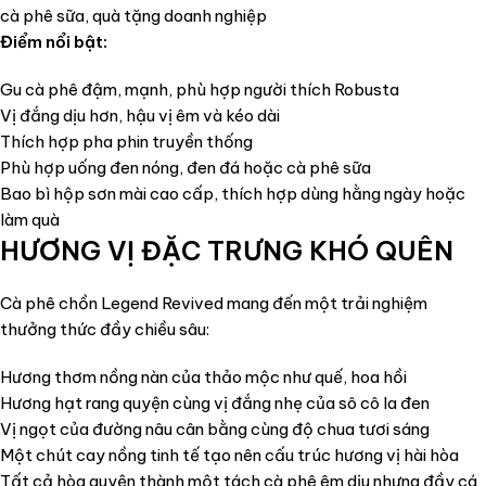
cà phê sữa, quà tặng doanh nghiệp
Điểm nổi bật:
Gu cà phê đậm, mạnh, phù hợp người thích Robusta
Vị đắng dịu hơn, hậu vị êm và kéo dài
Thích hợp pha phin truyền thống
Phù hợp uống đen nóng, đen đá hoặc cà phê sữa
Bao bì hộp sơn mài cao cấp, thích hợp dùng hằng ngày hoặc
làm quà
HƯƠNG VỊ ĐẶC TRƯNG KHÓ QUÊN
Cà phê chồn Legend Revived mang đến một trải nghiệm
thưởng thức đầy chiều sâu:
Hương thơm nồng nàn của thảo mộc như quế, hoa hồi
Hương hạt rang quyện cùng vị đắng nhẹ của sô cô la đen
Vị ngọt của đường nâu cân bằng cùng độ chua tươi sáng
Một chút cay nồng tinh tế tạo nên cấu trúc hương vị hài hòa
Tất cả hòa quyện thành một tách cà phê êm dịu nhưng đầy cá