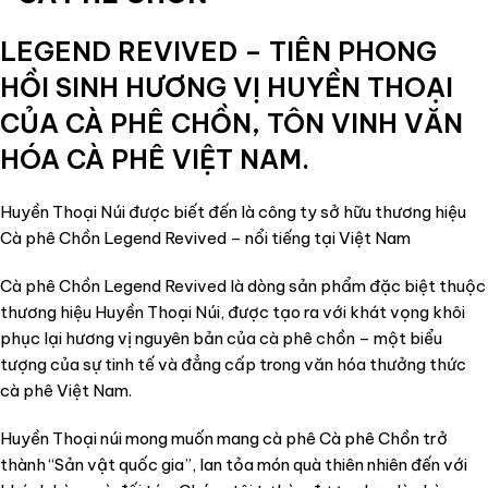
LEGEND REVIVED – TIÊN PHONG
HỒI SINH HƯƠNG VỊ HUYỀN THOẠI
CỦA CÀ PHÊ CHỒN, TÔN VINH VĂN
HÓA CÀ PHÊ VIỆT NAM.
Huyền Thoại Núi được biết đến là công ty sở hữu thương hiệu
Cà phê Chồn Legend Revived – nổi tiếng tại Việt Nam
Cà phê Chồn Legend Revived là dòng sản phẩm đặc biệt thuộc
thương hiệu Huyền Thoại Núi, được tạo ra với khát vọng khôi
phục lại hương vị nguyên bản của cà phê chồn – một biểu
tượng của sự tinh tế và đẳng cấp trong văn hóa thưởng thức
cà phê Việt Nam.
Huyền Thoại núi mong muốn mang cà phê Cà phê Chồn trở
thành “Sản vật quốc gia”, lan tỏa món quà thiên nhiên đến với