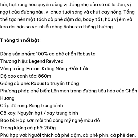
hồi, hạt rang hòa quyện cùng vị đắng nhẹ của sô cô la đen, vị
ngọt của đường nâu, vị chua tươi sáng và chút cay nồng. Tổng
thể tạo nên một tách cà phê đậm đà, body tốt, hậu vị êm và
kéo dài hơn so với nhiều dòng Robusta thông thường.
Thông tin nổi bật:
Dòng sản phẩm: 100% cà phê chồn Robusta
Thương hiệu: Legend Revived
Vùng trồng: Eatan, Krông Năng, Đắk Lắk
Độ cao canh tác: 860m
Giống cà phê: Robusta truyền thống
Phương pháp chế biến: Lên men trong đường tiêu hóa của Chồn
Hương
Cấp độ rang: Rang trung bình
Cỡ xay: Nguyên hạt / xay trung bình
Bao bì: Hộp sơn mài thủ công mỹ nghệ màu đỏ
Trọng lượng cà phê: 250g
Phù hợp với: Người thích cà phê đậm, cà phê phin, cà phê đen,