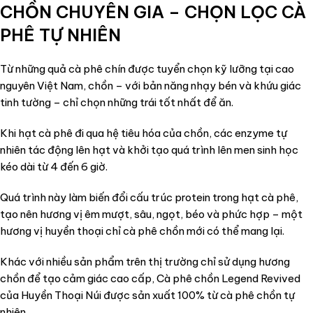
CHỒN CHUYÊN GIA – CHỌN LỌC CÀ
PHÊ TỰ NHIÊN
Từ những quả cà phê chín được tuyển chọn kỹ lưỡng tại cao
nguyên Việt Nam, chồn – với bản năng nhạy bén và khứu giác
tinh tường – chỉ chọn những trái tốt nhất để ăn.
Khi hạt cà phê đi qua hệ tiêu hóa của chồn, các enzyme tự
nhiên tác động lên hạt và khởi tạo quá trình lên men sinh học
kéo dài từ 4 đến 6 giờ.
Quá trình này làm biến đổi cấu trúc protein trong hạt cà phê,
tạo nên hương vị êm mượt, sâu, ngọt, béo và phức hợp – một
hương vị huyền thoại chỉ cà phê chồn mới có thể mang lại.
Khác với nhiều sản phẩm trên thị trường chỉ sử dụng hương
chồn để tạo cảm giác cao cấp, Cà phê chồn Legend Revived
của Huyền Thoại Núi được sản xuất 100% từ cà phê chồn tự
nhiên.