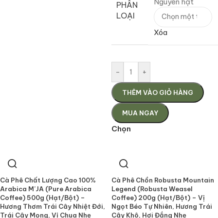
Nguyên hạt
PHÂN
LOẠI
Xóa
-
+
THÊM VÀO GIỎ HÀNG
MUA NGAY
Chọn
Cà Phê Chất Lượng Cao 100%
Cà Phê Chồn Robusta Mountain
Arabica M’JA (Pure Arabica
Legend (Robusta Weasel
Coffee) 500g (Hạt/Bột) –
Coffee) 200g (Hạt/Bột) – Vị
Hương Thơm Trái Cây Nhiệt Đới,
Ngọt Béo Tự Nhiên, Hương Trái
Trái Cây Mọng, Vị Chua Nhẹ
Cây Khô, Hơi Đắng Nhẹ