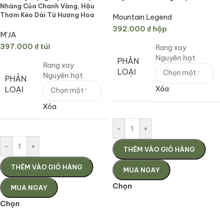
Nhàng Của Chanh Vàng, Hậu
Thơm Kéo Dài Từ Hương Hoa
Mountain Legend
392.000
₫
hộp
M’JA
397.000
₫
túi
Rang xay
Nguyên hạt
PHÂN
Rang xay
LOẠI
Nguyên hạt
PHÂN
Xóa
LOẠI
Xóa
-
+
-
+
THÊM VÀO GIỎ HÀNG
THÊM VÀO GIỎ HÀNG
MUA NGAY
Chọn
MUA NGAY
Chọn