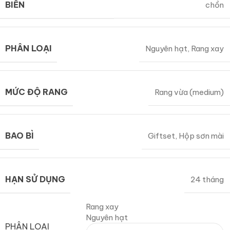
BIẾN
chồn
PHÂN LOẠI
Nguyên hạt
,
Rang xay
MỨC ĐỘ RANG
Rang vừa (medium)
BAO BÌ
Giftset
,
Hộp sơn mài
HẠN SỬ DỤNG
24 tháng
Rang xay
Nguyên hạt
PHÂN LOẠI