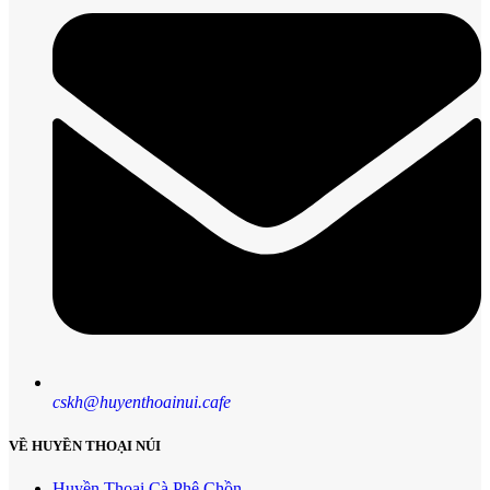
cskh@huyenthoainui.cafe
VỀ HUYỀN THOẠI NÚI
Huyền Thoại Cà Phê Chồn