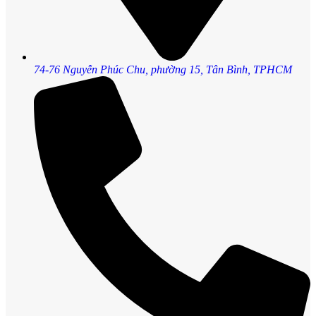
74-76 Nguyễn Phúc Chu, phường 15, Tân Bình, TPHCM