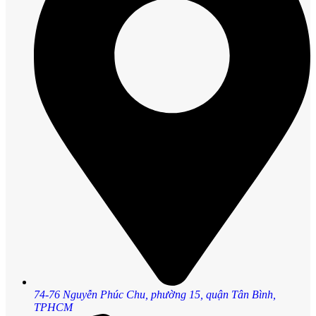
74-76 Nguyễn Phúc Chu, phường 15, quận Tân Bình,
TPHCM