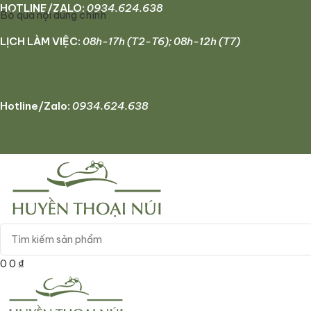
W
HOTLINE/ZALO:
0934.624.638
Bỏ qua nội dung chính
LỊCH LÀM VIỆC:
08h-17h (T2-T6); 08h-12h (T7)
Hotline/Zalo:
0934.624.638
0
0
₫