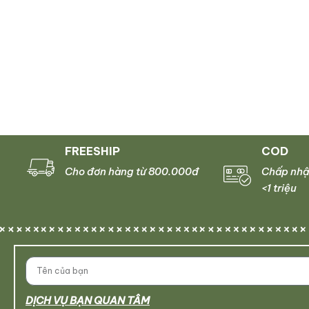
FREESHIP
COD
Cho đơn hàng từ 800.000đ
Chấp nhậ
<1 triệu
DỊCH VỤ BẠN QUAN TÂM