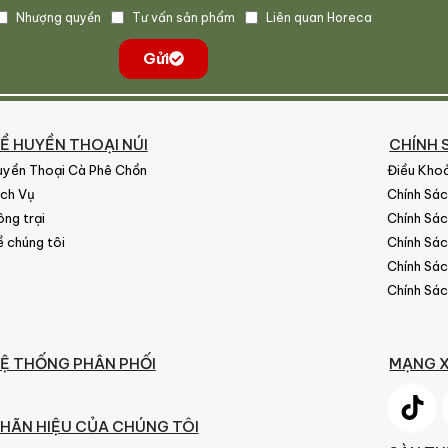
Nhượng quyền
Tư vấn sản phẩm
Liên quan Horeca
Gửi
Ề HUYỀN THOẠI NÚI
CHÍNH 
uyền Thoại Cà Phê Chồn
Điều Kho
ịch Vụ
Chính Sá
ng trại
Chính Sá
 chúng tôi
Chính Sá
Chính Sách
Chính Sá
Ệ THỐNG PHÂN PHỐI
MẠNG X
HÃN HIỆU CỦA CHÚNG TÔI