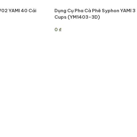
V02 YAMI 40 Cái
Dụng Cụ Pha Cà Phê Syphon YAMI 3
Cups (YM1403-3D)
0
₫
ÀNG
THÊM VÀO GIỎ HÀNG