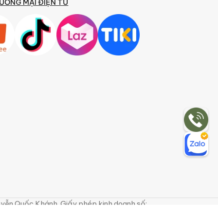
ƯƠNG MẠI ĐIỆN TỬ
uyễn Quốc Khánh. Giấy phép kinh doanh số: