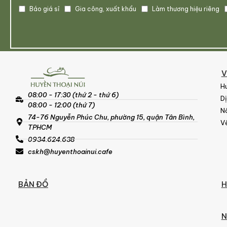
Báo giá sỉ
Gia công, xuất khẩu
Làm thương hiệu riêng
V
H
08:00 - 17:30 (thứ 2 - thứ 6)
D
08:00 - 12:00 (thứ 7)
Nô
74-76 Nguyễn Phúc Chu, phường 15, quận Tân Bình,
Về
TPHCM
0934.624.638
cskh@huyenthoainui.cafe
BẢN ĐỒ
H
N