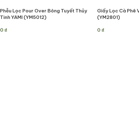
Phễu Lọc Pour Over Bông Tuyết Thủy
Giấy Lọc Cà Phê 
Tinh YAMI (YM5012)
(YM2801)
0
₫
0
₫
THÊM VÀO GIỎ HÀNG
THÊM VÀO GIỎ H