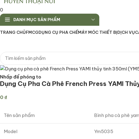
0
DANH MỤC SẢN PHẨM
TRANG CHỦ
FMCG
DỤNG CỤ PHA CHẾ
MÁY MÓC THIẾT BỊ
DỊCH VỤ
C
Nhấp để phóng to
Dụng Cụ Pha Cà Phê French Press YAMI Thủ
0
₫
Tên sản phẩm
Bình pha cà phê ya
Model
Ym5035