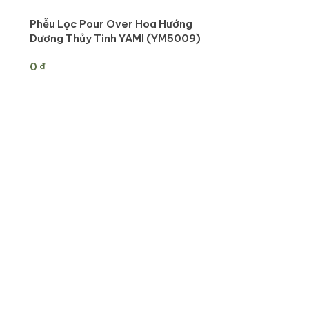
Phễu Lọc Pour Over Hoa Hướng
Dương Thủy Tinh YAMI (YM5009)
0
₫
THÊM VÀO GIỎ HÀNG