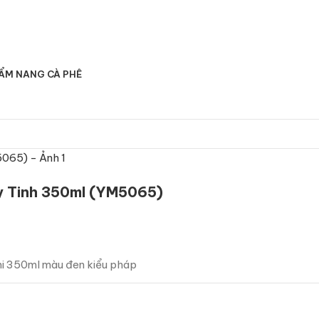
ẨM NANG CÀ PHÊ
y Tinh 350ml (YM5065)
mi 350ml màu đen kiểu pháp