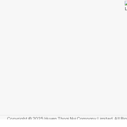
Copyright © 2025 Huyen Thoai Nui Company Limited. All Rig
310448592 