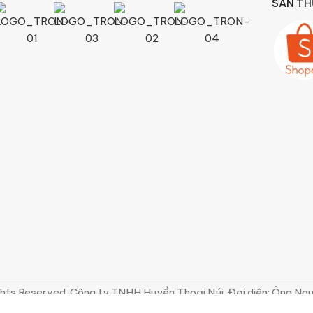
SÀN TH
hts Reserved. Công ty TNHH Huyền Thoại Núi. Đại diện: Ông Ng
do Sở Kế Hoạch Và Đầu Tư TPHCM cấp ngày 15/11/2010.