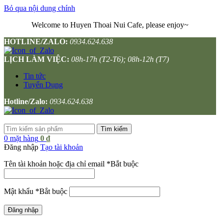
Bỏ qua nội dung chính
Welcome to Huyen Thoai Nui Cafe, please enjoy~
HOTLINE/ZALO:
0934.624.638
LỊCH LÀM VIỆC:
08h-17h (T2-T6); 08h-12h (T7)
Tin tức
Tuyển Dụng
Hotline/Zalo:
0934.624.638
Tìm kiếm
0
mặt hàng
0
₫
Đăng nhập
Tạo tài khoản
Tên tài khoản hoặc địa chỉ email
*
Bắt buộc
Mật khẩu
*
Bắt buộc
Đăng nhập