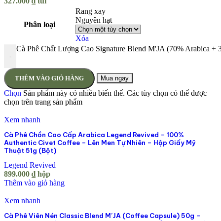
327.000
₫
túi
Rang xay
Nguyên hạt
Phân loại
Xóa
Cà Phê Chất Lượng Cao Signature Blend M'JA (70% Arabica + 
-
THÊM VÀO GIỎ HÀNG
Mua ngay
Chọn
Sản phẩm này có nhiều biến thể. Các tùy chọn có thể được
chọn trên trang sản phẩm
Xem nhanh
Cà Phê Chồn Cao Cấp Arabica Legend Revived – 100%
Authentic Civet Coffee – Lên Men Tự Nhiên – Hộp Giấy Mỹ
Thuật 51g (Bột)
Legend Revived
899.000
₫
hộp
Thêm vào giỏ hàng
Xem nhanh
Cà Phê Viên Nén Classic Blend M’JA (Coffee Capsule) 50g –