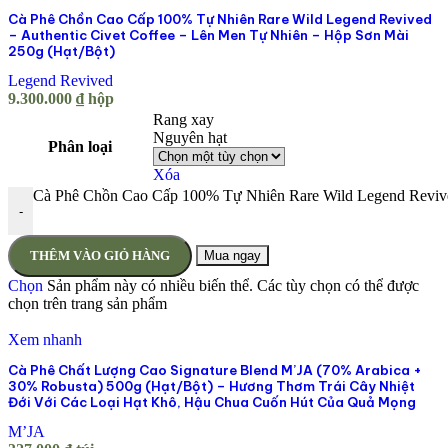
Cà Phê Chồn Cao Cấp 100% Tự Nhiên Rare Wild Legend Revived
– Authentic Civet Coffee – Lên Men Tự Nhiên – Hộp Sơn Mài
250g (Hạt/Bột)
Legend Revived
9.300.000
₫
hộp
Rang xay
Nguyên hạt
Phân loại
Xóa
Cà Phê Chồn Cao Cấp 100% Tự Nhiên Rare Wild Legend Revived 
-
THÊM VÀO GIỎ HÀNG
Mua ngay
Chọn
Sản phẩm này có nhiều biến thể. Các tùy chọn có thể được
chọn trên trang sản phẩm
Xem nhanh
Cà Phê Chất Lượng Cao Signature Blend M’JA (70% Arabica +
30% Robusta) 500g (Hạt/Bột) – Hương Thơm Trái Cây Nhiệt
Đới Với Các Loại Hạt Khô, Hậu Chua Cuốn Hút Của Quả Mọng
M’JA