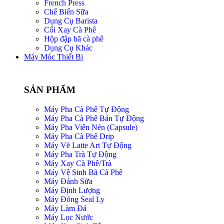
French Press
Chế Biến Sữa
Dụng Cụ Barista
Cối Xay Cà Phê
Hộp đập bã cà phê
Dụng Cụ Khác
Máy Móc Thiết Bị
SẢN PHẨM
Máy Pha Cà Phê Tự Động
Máy Pha Cà Phê Bán Tự Động
Máy Pha Viên Nén (Capsule)
Máy Pha Cà Phê Drip
Máy Vẽ Latte Art Tự Động
Máy Pha Trà Tự Động
Máy Xay Cà Phê/Trà
Máy Vệ Sinh Bã Cà Phê
Máy Đánh Sữa
Máy Định Lượng
Máy Đóng Seal Ly
Máy Làm Đá
Máy Lọc Nước