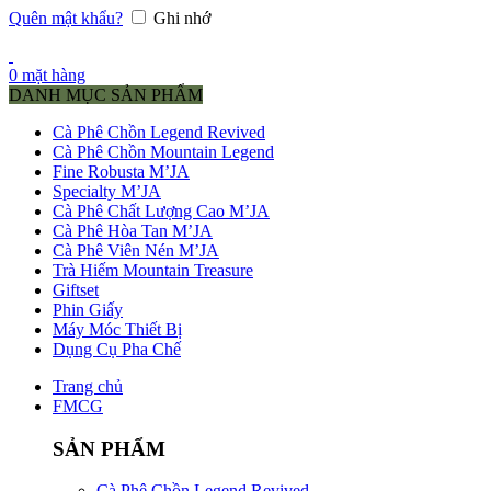
Quên mật khẩu?
Ghi nhớ
0
mặt hàng
DANH MỤC SẢN PHẨM
Cà Phê Chồn Legend Revived
Cà Phê Chồn Mountain Legend
Fine Robusta M’JA
Specialty M’JA
Cà Phê Chất Lượng Cao M’JA
Cà Phê Hòa Tan M’JA
Cà Phê Viên Nén M’JA
Trà Hiếm Mountain Treasure
Giftset
Phin Giấy
Máy Móc Thiết Bị
Dụng Cụ Pha Chế
Trang chủ
FMCG
SẢN PHẨM
Cà Phê Chồn Legend Revived