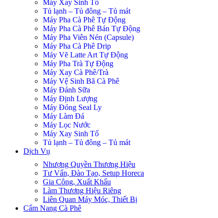
Máy Xay Sinh Tố
Tủ lạnh – Tủ đông – Tủ mát
Máy Pha Cà Phê Tự Động
Máy Pha Cà Phê Bán Tự Động
Máy Pha Viên Nén (Capsule)
Máy Pha Cà Phê Drip
Máy Vẽ Latte Art Tự Động
Máy Pha Trà Tự Động
Máy Xay Cà Phê/Trà
Máy Vệ Sinh Bã Cà Phê
Máy Đánh Sữa
Máy Định Lượng
Máy Đóng Seal Ly
Máy Làm Đá
Máy Lọc Nước
Máy Xay Sinh Tố
Tủ lạnh – Tủ đông – Tủ mát
Dịch Vụ
Nhượng Quyền Thương Hiệu
Tư Vấn, Đào Tạo, Setup Horeca
Gia Công, Xuất Khẩu
Làm Thương Hiệu Riêng
Liên Quan Máy Móc, Thiết Bị
Cẩm Nang Cà Phê