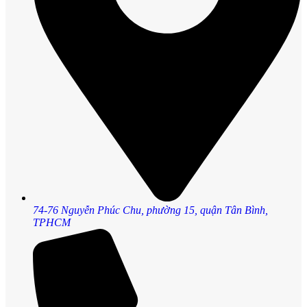
74-76 Nguyễn Phúc Chu, phường 15, quận Tân Bình,
TPHCM