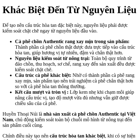
Khác Biệt Đến Từ Nguyên Liệu
Để tạo nên cấu trúc hòa tan đặc biệt này, nguyên liệu phải được
kiểm soát chặt chẽ ngay từ nguyên liệu đầu vào.
Cà phê chồn Authentic rang xay mịn trong sản phẩm:
Thành phần cà phê chồn thật được đưa trực tiếp vào cấu trúc
hòa tan, giúp hương vị tự nhiên, đậm và chân thật hơn.
Nguyên liệu kiểm soát từ nông trại:
Toàn bộ quy trình từ
đảo chồn, thu hoạch, sơ chế, rang xay đến sản xuất đều được
kiểm soát chặt chẽ.
Cấu trúc cà phê khác biệt:
Nhờ có thành phần cà phê rang
xay mịn, sản phẩm tạo nên trải nghiệm cà phê chân thật hơn
so với cà phê hòa tan thông thường.
Kết cấu mượt và tròn vị :
Lớp kem nhẹ khi chạm môi giúp
nâng cấu trúc vị, tạo độ mượt vừa đủ nhưng vẫn giữ được
chiều sâu của cà phê.
Huyền Thoại Núi là
nhà sản xuất cà phê chồn Authentic tại Việt
Nam
, chủ động kiểm soát toàn bộ chuỗi mô hình từ nông trại đến
sản phẩm cuối cùng.
Chính điều này tạo nên
cấu trúc hòa tan khác biệt
, khi có sự hiện