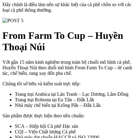
Đây chính là điều làm nên sự khác biệt của cà phê chồn so với các
loại cà phê thông thường.
From Farm To Cup – Huyền
Thoại Núi
Với gần 15 năm kinh nghiệm trong toàn bộ chuỗi mô hình cà phê,
Huyền Thoại Núi theo đuổi mô hình From Farm To Cup – từ canh
tác, chế biến, rang xay đến pha chế.
Chúng tôi sở hữu và kiểm soát trực tiếp:
Trang trại Arabica tại Lán Tranh – Lạc Dương, Lâm Đồng
Trang trại Robusta tại Ea Tân – Đắk Lắk
Nhà máy chế biến tại Krông Pắk – Đắk Lắk
Sản phẩm được thực hiện theo tiêu chuẩn:
SCA – Hiệp hội Cà phê Đặc sản
CQI – Viện Chất lượng Cà phê
Nhà máy đạt chuẩn HACCP và ISO 22000