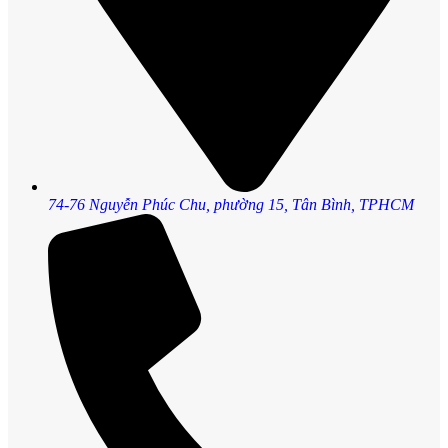
74-76 Nguyễn Phúc Chu, phường 15, Tân Bình, TPHCM