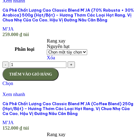
Xem nhanh
Cà Phê Chất Lượng Cao Classic Blend M’JA (70% Robusta + 30%
Arabica) 500g (Hạt/Bột) – Hương Thơm Các Loại Hạt Rang, Vị
Chua Nhẹ Của Ca Cao, Hậu Vị Đường Nâu Cân Bằng
M’JA
259.000
₫
túi
Rang xay
Nguyên hạt
Phân loại
Xóa
-
+
THÊM VÀO GIỎ HÀNG
Chọn
Xem nhanh
Cà Phê Chất Lượng Cao Classic Blend M’JA (Coffee Blend) 250g
(Hạt/Bột) – Hương Thơm Các Loại Hạt Rang, Vị Chua Nhẹ Của
Ca Cao, Hậu Vị Đường Nâu Cân Bằng
M’JA
152.000
₫
túi
Rang xay