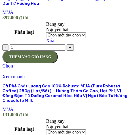
Dài Từ Hương Hoa
M’JA
397.000
₫
túi
Rang xay
Nguyên hạt
Phân loại
Xóa
-
+
THÊM VÀO GIỎ HÀNG
Chọn
Xem nhanh
Cà Phê Chất Lượng Cao 100% Robusta M’JA (Pure Robusta
Coffee) 250g (Hạt/Bột) – Hương Thơm Ca Cao, Hạt Phỉ, Vị
Đắng Đậm Từ Đường Caramel Hóa, Hậu Vị Ngọt Béo Từ Hương
Chocolate Milk
M’JA
131.000
₫
túi
Rang xay
Nguyên hạt
Phân loại