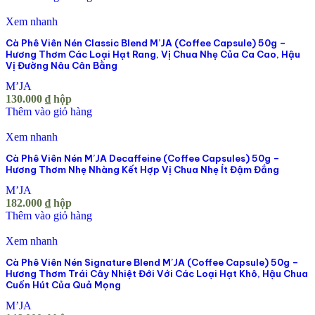
Xem nhanh
Cà Phê Viên Nén Classic Blend M’JA (Coffee Capsule) 50g –
Hương Thơm Các Loại Hạt Rang, Vị Chua Nhẹ Của Ca Cao, Hậu
Vị Đường Nâu Cân Bằng
M’JA
130.000
₫
hộp
Thêm vào giỏ hàng
Xem nhanh
Cà Phê Viên Nén M’JA Decaffeine (Coffee Capsules) 50g –
Hương Thơm Nhẹ Nhàng Kết Hợp Vị Chua Nhẹ Ít Đậm Đắng
M’JA
182.000
₫
hộp
Thêm vào giỏ hàng
Xem nhanh
Cà Phê Viên Nén Signature Blend M’JA (Coffee Capsule) 50g –
Hương Thơm Trái Cây Nhiệt Đới Với Các Loại Hạt Khô, Hậu Chua
Cuốn Hút Của Quả Mọng
M’JA