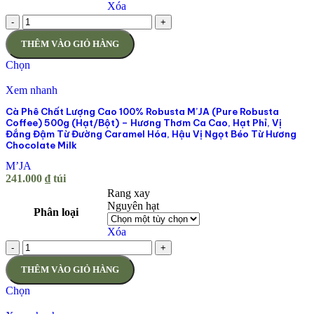
Xóa
-
+
THÊM VÀO GIỎ HÀNG
Chọn
Xem nhanh
Cà Phê Chất Lượng Cao 100% Robusta M’JA (Pure Robusta
Coffee) 500g (Hạt/Bột) – Hương Thơm Ca Cao, Hạt Phỉ, Vị
Đắng Đậm Từ Đường Caramel Hóa, Hậu Vị Ngọt Béo Từ Hương
Chocolate Milk
M’JA
241.000
₫
túi
Rang xay
Nguyên hạt
Phân loại
Xóa
-
+
THÊM VÀO GIỎ HÀNG
Chọn