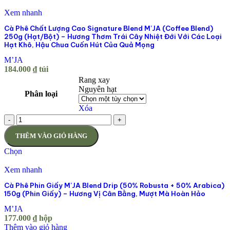
Xem nhanh
Cà Phê Chất Lượng Cao Signature Blend M’JA (Coffee Blend)
250g (Hạt/Bột) – Hương Thơm Trái Cây Nhiệt Đới Với Các Loại
Hạt Khô, Hậu Chua Cuốn Hút Của Quả Mọng
M’JA
184.000
₫
túi
Rang xay
Nguyên hạt
Phân loại
Xóa
-
+
THÊM VÀO GIỎ HÀNG
Chọn
Xem nhanh
Cà Phê Phin Giấy M’JA Blend Drip (50% Robusta + 50% Arabica)
150g (Phin Giấy) – Hương Vị Cân Bằng, Mượt Mà Hoàn Hảo
M’JA
177.000
₫
hộp
Thêm vào giỏ hàng