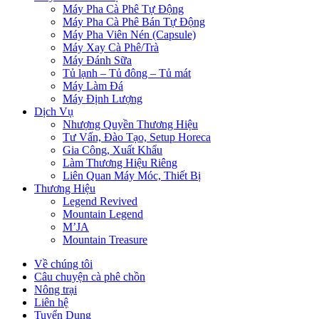
Máy Pha Cà Phê Tự Động
Máy Pha Cà Phê Bán Tự Động
Máy Pha Viên Nén (Capsule)
Máy Xay Cà Phê/Trà
Máy Đánh Sữa
Tủ lạnh – Tủ đông – Tủ mát
Máy Làm Đá
Máy Định Lượng
Dịch Vụ
Nhượng Quyền Thương Hiệu
Tư Vấn, Đào Tạo, Setup Horeca
Gia Công, Xuất Khẩu
Làm Thương Hiệu Riêng
Liên Quan Máy Móc, Thiết Bị
Thương Hiệu
Legend Revived
Mountain Legend
M’JA
Mountain Treasure
Về chúng tôi
Câu chuyện cà phê chồn
Nông trại
Liên hệ
Tuyển Dụng