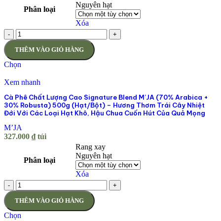
Nguyên hạt
Phân loại
Xóa
-
+
THÊM VÀO GIỎ HÀNG
Chọn
Xem nhanh
Cà Phê Chất Lượng Cao Signature Blend M’JA (70% Arabica +
30% Robusta) 500g (Hạt/Bột) – Hương Thơm Trái Cây Nhiệt
Đới Với Các Loại Hạt Khô, Hậu Chua Cuốn Hút Của Quả Mọng
M’JA
327.000
₫
túi
Rang xay
Nguyên hạt
Phân loại
Xóa
-
+
THÊM VÀO GIỎ HÀNG
Chọn