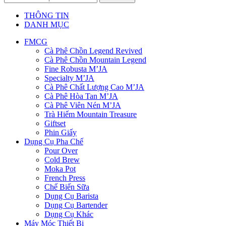
THÔNG TIN
DANH MỤC
FMCG
Cà Phê Chồn Legend Revived
Cà Phê Chồn Mountain Legend
Fine Robusta M’JA
Specialty M’JA
Cà Phê Chất Lượng Cao M’JA
Cà Phê Hòa Tan M’JA
Cà Phê Viên Nén M’JA
Trà Hiếm Mountain Treasure
Giftset
Phin Giấy
Dụng Cụ Pha Chế
Pour Over
Cold Brew
Moka Pot
French Press
Chế Biến Sữa
Dụng Cụ Barista
Dụng Cụ Bartender
Dụng Cụ Khác
Máy Móc Thiết Bị