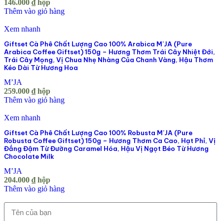
146.000
₫
hộp
Thêm vào giỏ hàng
Xem nhanh
Giftset Cà Phê Chất Lượng Cao 100% Arabica M’JA (Pure
Arabica Coffee Giftset) 150g – Hương Thơm Trái Cây Nhiệt Đới,
Trái Cây Mọng, Vị Chua Nhẹ Nhàng Của Chanh Vàng, Hậu Thơm
Kéo Dài Từ Hương Hoa
M’JA
259.000
₫
hộp
Thêm vào giỏ hàng
Xem nhanh
Giftset Cà Phê Chất Lượng Cao 100% Robusta M’JA (Pure
Robusta Coffee Giftset) 150g – Hương Thơm Ca Cao, Hạt Phỉ, Vị
Đắng Đậm Từ Đường Caramel Hóa, Hậu Vị Ngọt Béo Từ Hương
Chocolate Milk
M’JA
204.000
₫
hộp
Thêm vào giỏ hàng